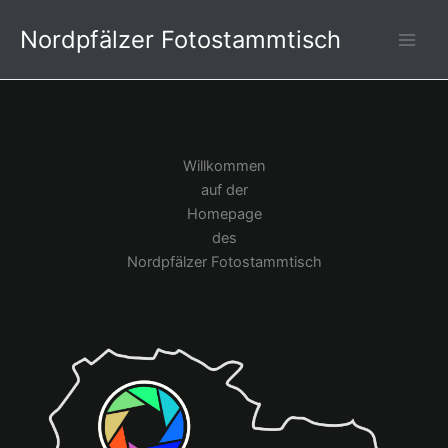
Zum
Nordpfälzer Fotostammtisch
Inhalt
springen
Willkommen
auf der
Homepage
des
Nordpfälzer Fotostammtisch